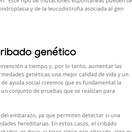
ión. Este tipo de mutaciones espontáneas pueden se
droplasia y de la leucodistrofia asociada al gen
ribado genético
vención a tiempo y, por lo tanto, aumentar las
ermedades genéticas una mejor calidad de vida y un
de ayuda social creemos que es fundamental la
s un conjunto de pruebas que se realizan para
 del embarazo, ya que permiten detectar si una
dades hereditarias. En estos casos, el cribado
tador, es decir, si tiene algún gen alterado, algo q