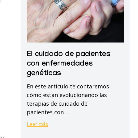
r
con
enfermedades
genéticas
El
El cuidado de pacientes
cuidado
de
con enfermedades
pacientes
genéticas
con
En este artículo te contaremos
enfermedades
cómo están evolucionando las
genéticas
terapias de cuidado de
pacientes con…
Leer más
ue