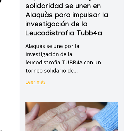
o
la
y
solidaridad se unen en
investigación
solidaridad
Alaquàs para impulsar la
de
se
investigación de la
la
unen
Leucodistrofia Tubb4a
Leucodistrofia
en
Tubb4a
Alaquàs se une por la
Alaquàs
investigación de la
para
leucodistrofia TUBB4A con un
impulsar
torneo solidario de…
la
investigación
Leer más
de
la
Leucodistrofia
El
Tubb4a
cuidado
de
pacientes