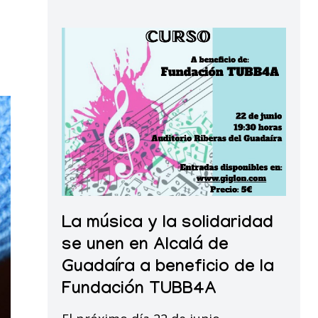
La
música
y
la
solidaridad
se
unen
en
Alcalá
La
de
La música y la solidaridad
música
Guadaíra
y
se unen en Alcalá de
a
la
Guadaíra a beneficio de la
beneficio
solidaridad
Fundación TUBB4A
de
se
la